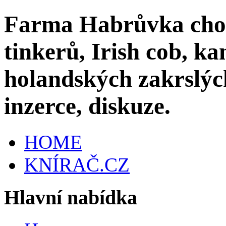
Farma Habrůvka chov
tinkerů, Irish cob, k
holandských zakrslých
inzerce, diskuze.
HOME
KNÍRAČ.CZ
Hlavní nabídka