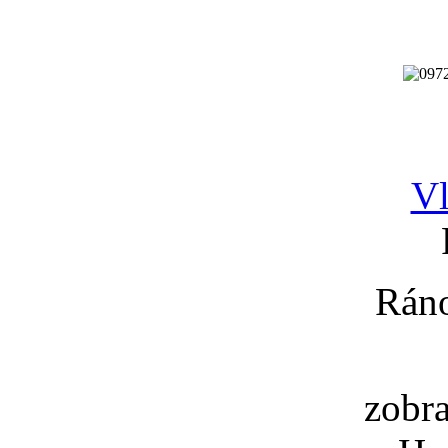
Vl
Ráno
zobr